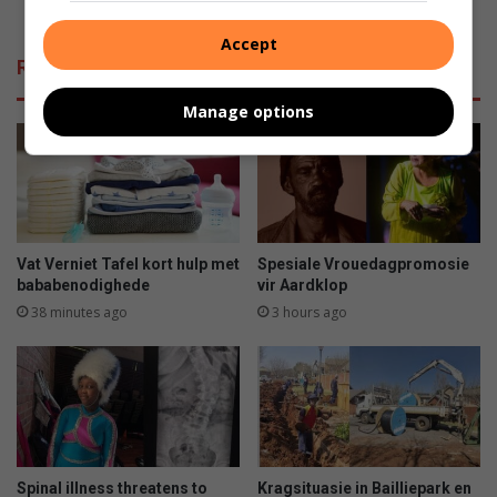
Koel week lê vir Potchefstroom voor
Accept
Related Articles
Manage options
Vat Verniet Tafel kort hulp met
Spesiale Vrouedagpromosie
bababenodighede
vir Aardklop
38 minutes ago
3 hours ago
Spinal illness threatens to
Kragsituasie in Bailliepark en