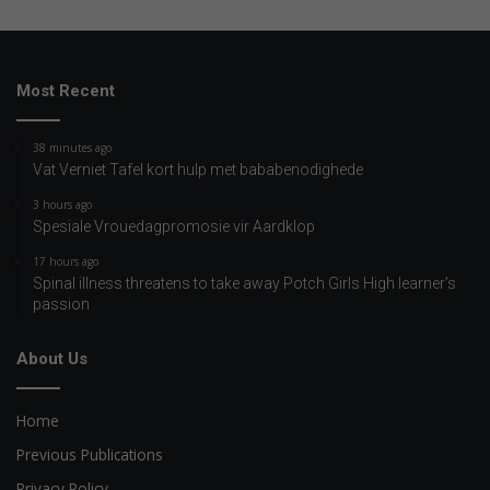
Most Recent
38 minutes ago
Vat Verniet Tafel kort hulp met bababenodighede
3 hours ago
Spesiale Vrouedagpromosie vir Aardklop
17 hours ago
Spinal illness threatens to take away Potch Girls High learner’s
passion
About Us
Home
Previous Publications
Privacy Policy