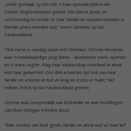
-velde gemaak. Sy het ook ‘n baie spesiale plek in die
Cachet-dogterskoshuis gehad. Ons bid vir Jesus se
vertroosting en vrede vir haar familie en naasbestaandes in
hierdie uiters moeilike tyd,” noem Gimmies op hul
Facebookblad.
“Ons harte is vandag saam met Gimmies. Christie Moolman
was ‘n merkwaardige jong dame – akademies sterk, sportief
en ‘n ware vegter. Mag haar nalatenskap voortleef in almal
wat haar geken het. Ons dink in hierdie tyd ook aan haar
familie en vriende en bid vir krag en troos vir hulle,” het
Volkies Potch op hul Facebookblad gedeel.
Christie was oorspronklik van Bothaville en was hoofdogter
van Eben Dönges Primêre Skool.
“Baie sterkte aan haar gesin, familie en almal wat vir haar lief