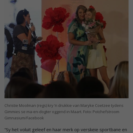
Christie Moolman (regs) kry ‘n drukkie van Maryke Coetzee tydens
Gimmies se ma-en-dogter oggend in Maart. Foto: Potchefstroom
Gimnasium/Facebook
“Sy het voluit geleef en haar merk op verskeie sportbane en