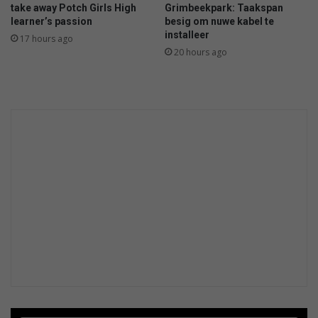
take away Potch Girls High
Grimbeekpark: Taakspan
learner’s passion
besig om nuwe kabel te
installeer
17 hours ago
20 hours ago