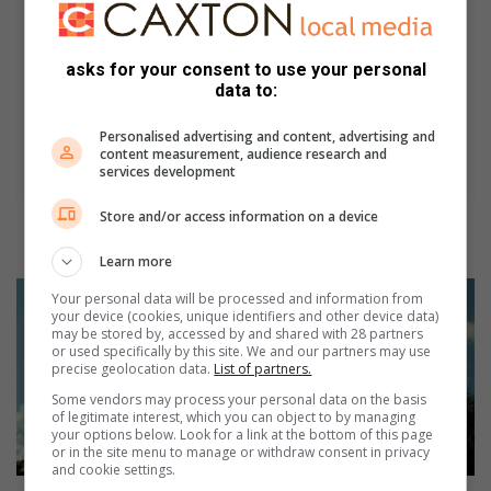
Stormwater
drain
collapse
asks for your consent to use your personal
forces
data to:
temporary
closure
Personalised advertising and content, advertising and
of
content measurement, audience research and
key
services development
Potchefstroom
Store and/or access information on a device
intersection
Stormwater drain collapse forces temporary
closure of key Potchefstroom intersection
Learn more
Koel
Your personal data will be processed and information from
week
your device (cookies, unique identifiers and other device data)
lê
may be stored by, accessed by and shared with 28 partners
or used specifically by this site. We and our partners may use
vir
precise geolocation data.
List of partners.
Potchefstroom
Some vendors may process your personal data on the basis
voor
of legitimate interest, which you can object to by managing
your options below. Look for a link at the bottom of this page
or in the site menu to manage or withdraw consent in privacy
and cookie settings.