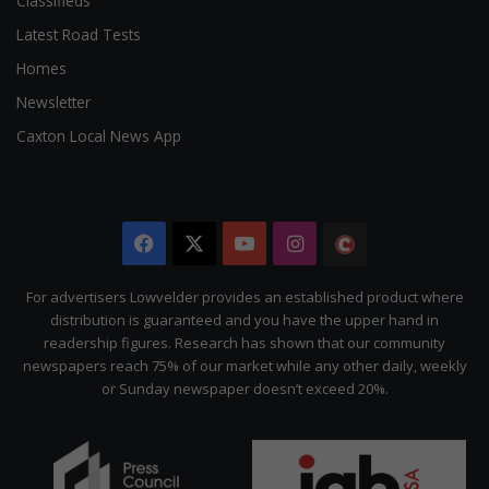
Classifieds
Latest Road Tests
Homes
Newsletter
Caxton Local News App
Facebook
X
YouTube
Instagram
The
Citizen
For advertisers Lowvelder provides an established product where
distribution is guaranteed and you have the upper hand in
readership figures. Research has shown that our community
newspapers reach 75% of our market while any other daily, weekly
or Sunday newspaper doesn’t exceed 20%.