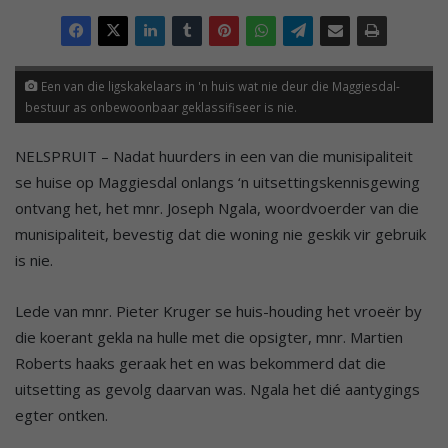
Een van die ligskakelaars in 'n huis wat nie deur die Maggiesdal-
bestuur as onbewoonbaar geklassifiseer is nie.
NELSPRUIT – Nadat huurders in een van die munisipaliteit
se huise op Maggiesdal onlangs ‘n uitsettingskennisgewing
ontvang het, het mnr. Joseph Ngala, woordvoerder van die
munisipaliteit, bevestig dat die woning nie geskik vir gebruik
is nie.
Lede van mnr. Pieter Kruger se huis-houding het vroeër by
die koerant gekla na hulle met die opsigter, mnr. Martien
Roberts haaks geraak het en was bekommerd dat die
uitsetting as gevolg daarvan was. Ngala het dié aantygings
egter ontken.