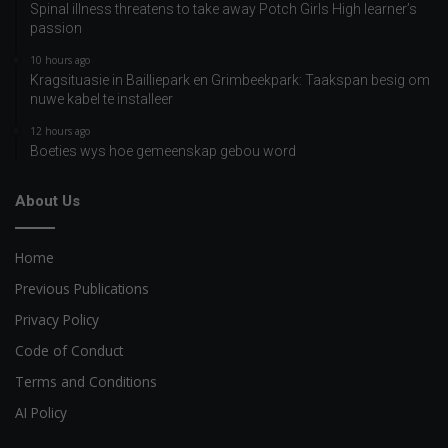
Spinal illness threatens to take away Potch Girls High learner’s
passion
10 hours ago
Kragsituasie in Bailliepark en Grimbeekpark: Taakspan besig om
nuwe kabel te installeer
12 hours ago
Boeties wys hoe gemeenskap gebou word
About Us
Home
Previous Publications
Privacy Policy
Code of Conduct
Terms and Conditions
AI Policy