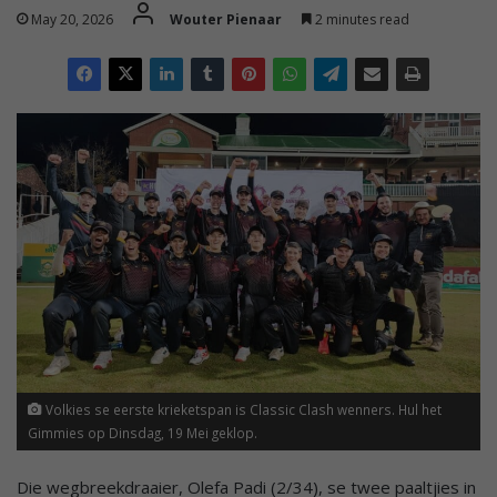
May 20, 2026
Wouter Pienaar
2 minutes read
Volkies se eerste krieketspan is Classic Clash wenners. Hul het
Gimmies op Dinsdag, 19 Mei geklop.
Die wegbreekdraaier, Olefa Padi (2/34), se twee paaltjies in