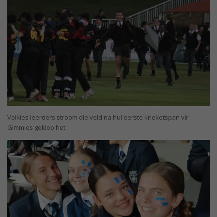
Volkies leerders stroom die veld na hul eerste krieketspan vir
Gimmies geklop het.