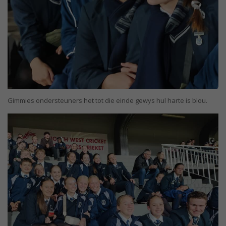
Gimmies ondersteuners het tot die einde gewys hul harte is blou.