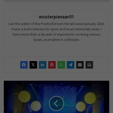
wouterpienaar01
I am the editor of the Potchefstroom Herald since January 2026.
I have a keen interest for sport and local community news. I
have more than a decade of experience covering various
beats. Journalism is a lifestyle.
NWU
Symphony
Orchestra
paints
the
town