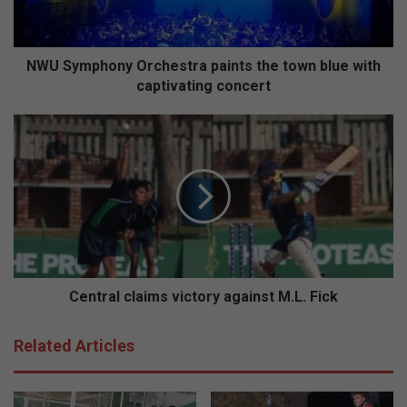
blue
with
captivating
concert
NWU Symphony Orchestra paints the town blue with
captivating concert
Central
claims
victory
against
M.L.
Fick
Central claims victory against M.L. Fick
Related Articles