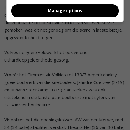
In ‘n kwessie van ses balle was Gimmies se kanse op
Manage options
oorwinning aansienlik gedemp. Al het Adriaan van Niekerk in
die voorlaaste boulbeurt vir Zander Nel vir twee sesse
gemoker, was dit net genoeg om die skare ‘n laaste bietjie
opgewondenheid te gee.
Volkies se goeie veldwerk het ook vir drie
uithardloopgeleenthede gesorg.
Vroeër het Gimmies vir Volkies tot 133/7 beperk danksy
goeie boulwerk van die snelboulers, Jahndré Coetzee (2/19)
en Ruhann Steenkamp (1/19). Van Niekerk was ook
uitstekend in die laaste paar boulbeurte met syfers van
3/14 in vier boulbeurte.
Vir Volkies het die openingskolwer, AW van der Merwe, met
34 (34 balle) stabiliteit verskaf. Theunis Nel (36 van 30 balle)