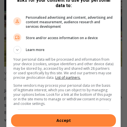
asks for your consent to use your personal
data to:
Personalised advertising and content, advertising and
content measurement, audience research and
services development
Store and/or access information on a device
Learn more
Your personal data will be processed and information from
your device (cookies, unique identifiers and other device data)
may be stored by, accessed by and shared with 28 partners
or used specifically by this site. We and our partners may use
Volkies se eerste krieketspan is Classic Clash wenners. Hul het
precise geolocation data.
List of partners.
Gimmies op Dinsdag, 19 Mei geklop.
Some vendors may process your personal data on the basis
Jacobs het die wedstryd gedraai toe hy vir Botha been voor
of legitimate interest, which you can object to by managing
your options below. Look for a link at the bottom of this page
paaltjie betrap het en met die volgende bal vir Henré Cronjé
or in the site menu to manage or withdraw consent in privacy
and cookie settings.
skoongeboul het. Venter het ook in die vorige boulbeurt van
Bennet Keet 15 (16 balle) ontslae geraak en sodoende die
vennootskap van 54 lopies tussen hom en Botha verbreek.
Accept