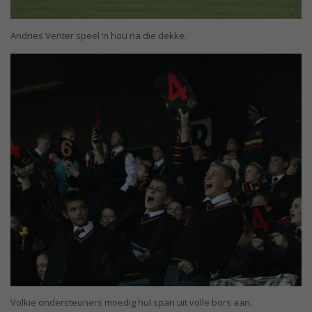
Andries Venter speel ‘n hou na die dekke.
Volkie ondersteuners moedig hul span uit volle bors aan.