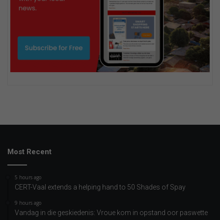
Most Recent
5 hours ago
CERT-Vaal extends a helping hand to 50 Shades of Spay
9 hours ago
Vandag in die geskiedenis: Vroue kom in opstand oor paswette