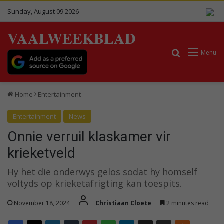
Sunday, August 09 2026
VAALWEEKBLAD
Search for
Menu
Home
Entertainment
Entertainment
News
Onnie verruil klaskamer vir
krieketveld
Hy het die onderwys gelos sodat hy homself
voltyds op krieketafrigting kan toespits.
November 18, 2024
Christiaan Cloete
2 minutes read