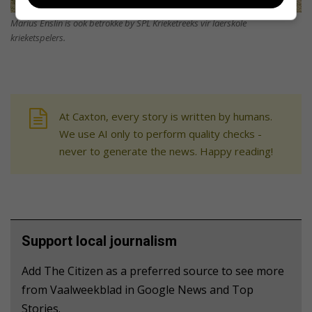
Marius Enslin is ook betrokke by SPL Krieketreeks vir laerskole
krieketspelers.
At Caxton, every story is written by humans.
We use AI only to perform quality checks -
never to generate the news. Happy reading!
Support local journalism
Add The Citizen as a preferred source to see more
from Vaalweekblad in Google News and Top
Stories.