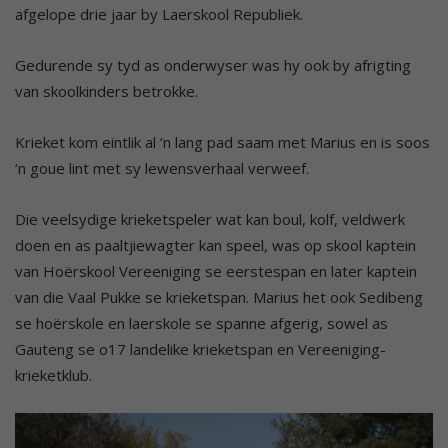
afgelope drie jaar by Laerskool Republiek.
Gedurende sy tyd as onderwyser was hy ook by afrigting
van skoolkinders betrokke.
Krieket kom eintlik al ‘n lang pad saam met Marius en is soos
‘n goue lint met sy lewensverhaal verweef.
Die veelsydige krieketspeler wat kan boul, kolf, veldwerk
doen en as paaltjiewagter kan speel, was op skool kaptein
van Hoërskool Vereeniging se eerstespan en later kaptein
van die Vaal Pukke se krieketspan. Marius het ook Sedibeng
se hoërskole en laerskole se spanne afgerig, sowel as
Gauteng se o17 landelike krieketspan en Vereeniging-
krieketklub.