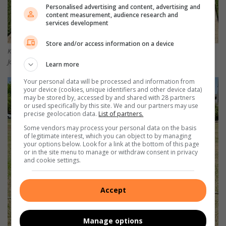
Personalised advertising and content, advertising and
content measurement, audience research and
services development
Store and/or access information on a device
Krieket is lank nie meer net ‘n sport vir mans nie. Op die foto is Bailey
Jordaan is een van die dogters-krieketspelers by Marius.
Learn more
Your personal data will be processed and information from
your device (cookies, unique identifiers and other device data)
may be stored by, accessed by and shared with 28 partners
or used specifically by this site. We and our partners may use
precise geolocation data.
List of partners.
Some vendors may process your personal data on the basis
of legitimate interest, which you can object to by managing
your options below. Look for a link at the bottom of this page
or in the site menu to manage or withdraw consent in privacy
and cookie settings.
Accept
Manage options