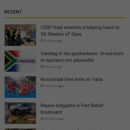
RECENT
CERT-Vaal extends a helping hand to
50 Shades of Spay
5 hours ago
Vandag in die geskiedenis: Vroue kom
in opstand oor paswette
9 hours ago
Noordvaal-titel wink vir Valia
17 hours ago
Reuse-slaggate in Piet Retief-
boulevard
23 hours ago