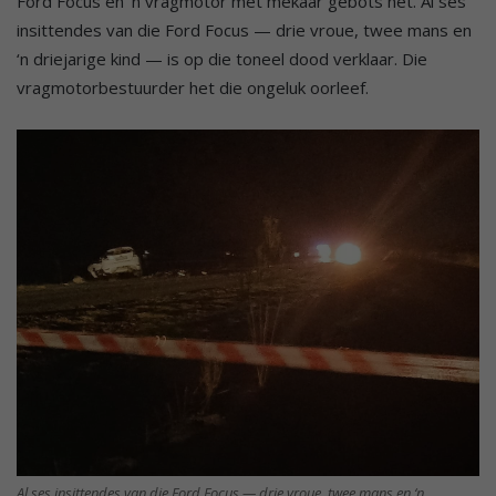
Ford Focus en ‘n vragmotor met mekaar gebots het. Al ses
insittendes van die Ford Focus — drie vroue, twee mans en
‘n driejarige kind — is op die toneel dood verklaar. Die
vragmotorbestuurder het die ongeluk oorleef.
Al ses insittendes van die Ford Focus — drie vroue, twee mans en ‘n