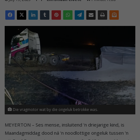
Die vragmotor wat by die ongeluk betrokke was.
MEYERTON – Ses mense, insluitend ‘n driejarige kind, is
Maandagmiddag dood ná ‘n noodlottige ongeluk tussen ‘n