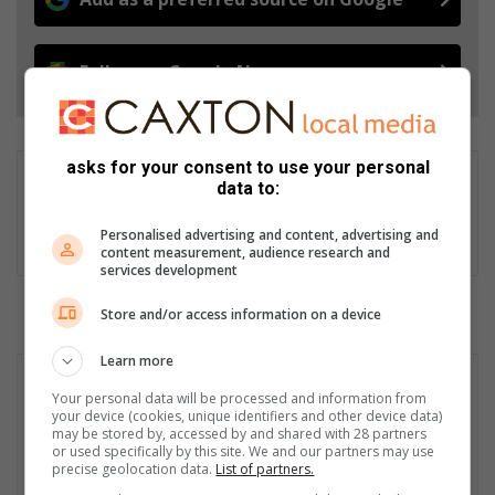
Follow on Google News
asks for your consent to use your personal
Christiaan Cloete
data to:
Christiaan is editor of Ster North and a reporter for
Personalised advertising and content, advertising and
Vaalweekblad. Email: christiaan@mooivaal.co.za
content measurement, audience research and
services development
Store and/or access information on a device
Learn more
Your personal data will be processed and information from
your device (cookies, unique identifiers and other device data)
may be stored by, accessed by and shared with 28 partners
or used specifically by this site. We and our partners may use
precise geolocation data.
List of partners.