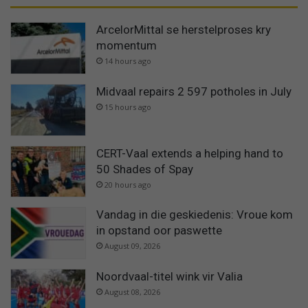
ArcelorMittal se herstelproses kry
momentum
14 hours ago
Midvaal repairs 2 597 potholes in July
15 hours ago
CERT-Vaal extends a helping hand to
50 Shades of Spay
20 hours ago
Vandag in die geskiedenis: Vroue kom
in opstand oor paswette
August 09, 2026
Noordvaal-titel wink vir Valia
August 08, 2026