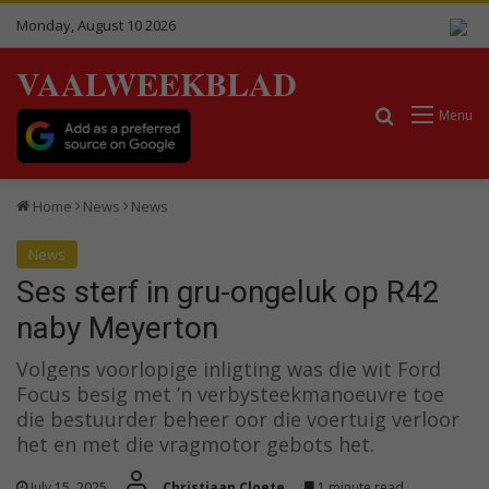
Monday, August 10 2026
VAALWEEKBLAD
Search for
Menu
Home
News
News
News
Ses sterf in gru-ongeluk op R42
naby Meyerton
Volgens voorlopige inligting was die wit Ford
Focus besig met ’n verbysteekmanoeuvre toe
die bestuurder beheer oor die voertuig verloor
het en met die vragmotor gebots het.
July 15, 2025
Christiaan Cloete
1 minute read