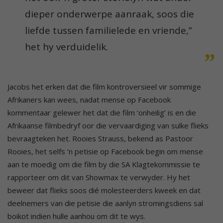
dieper onderwerpe aanraak, soos die
liefde tussen familielede en vriende,”
het hy verduidelik.
Jacobs het erken dat die film kontroversieel vir sommige
Afrikaners kan wees, nadat mense op Facebook
kommentaar gelewer het dat die film ‘onheilig’ is en die
Afrikaanse filmbedryf oor die vervaardiging van sulke flieks
bevraagteken het. Rooies Strauss, bekend as Pastoor
Rooies, het selfs ‘n petisie op Facebook begin om mense
aan te moedig om die film by die SA Klagtekommissie te
rapporteer om dit van Showmax te verwyder. Hy het
beweer dat flieks soos dié molesteerders kweek en dat
deelnemers van die petisie die aanlyn stromingsdiens sal
boikot indien hulle aanhou om dit te wys.