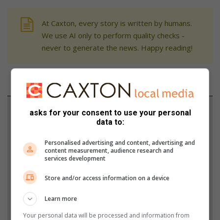
At Caxton, every story is written by humans.
We use AI only to perform quality checks -
never to generate the news. Happy reading!
Support local journalism
asks for your consent to use your personal
data to:
Add The Citizen as a preferred source to see more
Personalised advertising and content, advertising and
from Lowvelder in Google News and Top Stories.
content measurement, audience research and
services development
Add as a preferred source on Google
Store and/or access information on a device
Learn more
Follow on Google News
Your personal data will be processed and information from