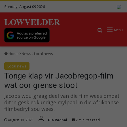
Sunday, August 09 2026
LOWVELDER
Search for
Menu
Home
News
Local news
Local news
Tonge klap vir Jacobregop-film
wat oor grense stoot
Jacobs wou graag deel van die film wees omdat
dit ’n geskiedkundige mylpaal in die Afrikaanse
filmbedryf sou wees.
August 30, 2025
Gia Radnai
2 minutes read