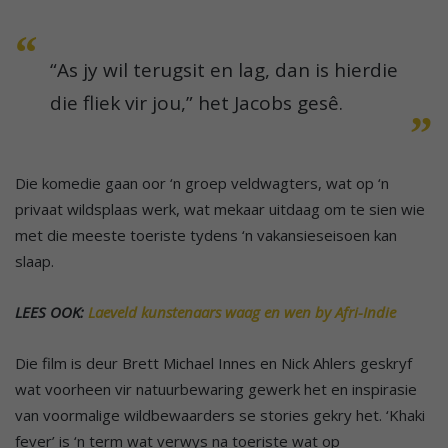
“As jy wil terugsit en lag, dan is hierdie
die fliek vir jou,” het Jacobs gesê.
Die komedie gaan oor ‘n groep veldwagters, wat op ‘n
privaat wildsplaas werk, wat mekaar uitdaag om te sien wie
met die meeste toeriste tydens ‘n vakansieseisoen kan
slaap.
LEES OOK:
Laeveld kunstenaars waag en wen by Afri-Indie
Die film is deur Brett Michael Innes en Nick Ahlers geskryf
wat voorheen vir natuurbewaring gewerk het en inspirasie
van voormalige wildbewaarders se stories gekry het. ‘Khaki
fever’ is ‘n term wat verwys na toeriste wat op