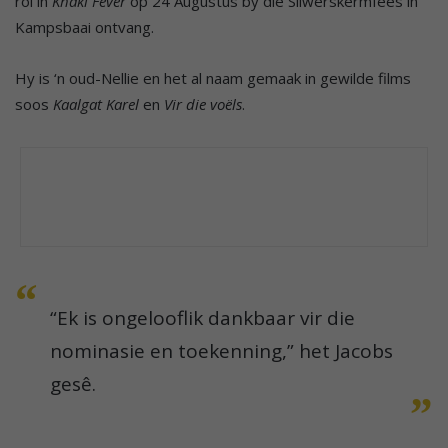
rol in
Khaki Fever
op 24 Augustus by die Silwerskermfees in
Kampsbaai ontvang.
Hy is ‘n oud-Nellie en het al naam gemaak in gewilde films
soos
Kaalgat Karel
en
Vir die voëls
.
“Ek is ongelooflik dankbaar vir die
nominasie en toekenning,” het Jacobs
gesê.