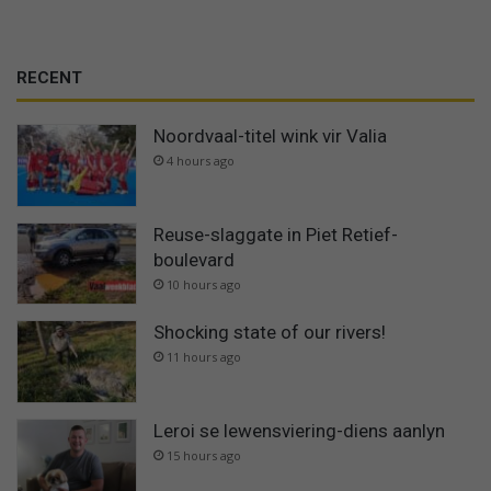
RECENT
Noordvaal-titel wink vir Valia
4 hours ago
Reuse-slaggate in Piet Retief-
boulevard
10 hours ago
Shocking state of our rivers!
11 hours ago
Leroi se lewensviering-diens aanlyn
15 hours ago