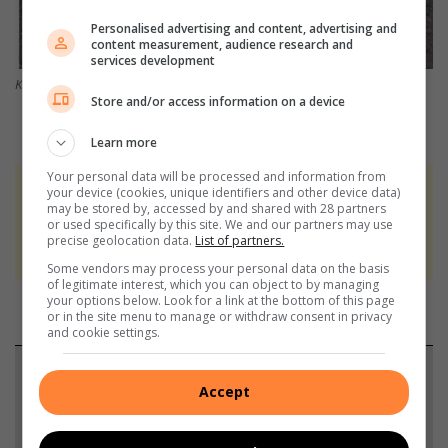
Personalised advertising and content, advertising and
content measurement, audience research and
services development
Kobus Maartens voor die ongeluk by sy motorfiets.
Store and/or access information on a device
Learn more
Your personal data will be processed and information from
your device (cookies, unique identifiers and other device data)
At Caxton, every story is written by humans.
may be stored by, accessed by and shared with 28 partners
We use AI only to perform quality checks -
or used specifically by this site. We and our partners may use
precise geolocation data.
List of partners.
never to generate the news. Happy reading!
Some vendors may process your personal data on the basis
of legitimate interest, which you can object to by managing
your options below. Look for a link at the bottom of this page
or in the site menu to manage or withdraw consent in privacy
and cookie settings.
Support local journalism
Accept
Add The Citizen as a preferred source to see more
from Vaalweekblad in Google News and Top