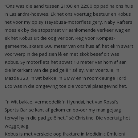
“Ons was die aand tussen 21:00 en 22:00 op pad na ons huis
in Lasiandra-hoewes. Ek het ons voertuig bestuur en Kobus
het voor my op sy Hayabusa-motorfiets gery. Naby Rafters
moes ek by die stopstraat vir aankomende verkeer wag en
ek het Kobus uit die oog verloor. Reg voor Kompas-
gemeente, skaars 600 meter van ons huis af, het ek ‘n swart
voorwerp in die pad sien lê en met skok besef dit was
Kobus. Sy motorfiets het sowat 10 meter van hom af aan
die linkerkant van die pad gelê,” sê sy. Vier voertuie, ‘n
Mazda 323, ‘n wit bakkie, ‘n BMW en ‘n roomkleurige Ford
Eco was in die omgewing toe die voorval plaasgevind het.
“’n Wit bakkie, vermoedelik ‘n Hyundai, het van Rossi’s
Sports Bar se kant af gekom en bo-oor my man gejaag
terwyl hy in die pad gelê het,” sê Christine. Die voertuig het
weggejaag.
Kobus is met verskeie oop frakture in Mediclinic Emfuleni