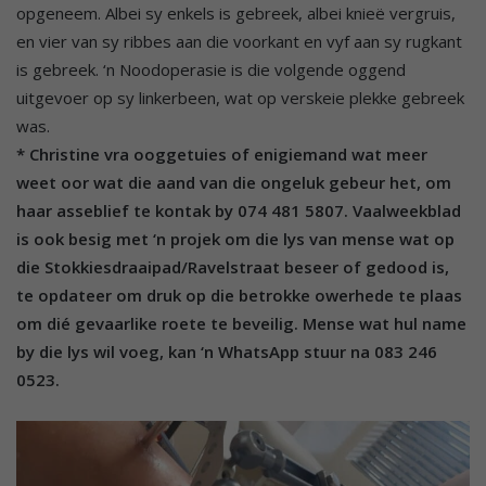
opgeneem. Albei sy enkels is gebreek, albei knieë vergruis,
en vier van sy ribbes aan die voorkant en vyf aan sy rugkant
is gebreek. ‘n Noodoperasie is die volgende oggend
uitgevoer op sy linkerbeen, wat op verskeie plekke gebreek
was.
* Christine vra ooggetuies of enigiemand wat meer
weet oor wat die aand van die ongeluk gebeur het, om
haar asseblief te kontak by 074 481 5807. Vaalweekblad
is ook besig met ‘n projek om die lys van mense wat op
die Stokkiesdraaipad/Ravelstraat beseer of gedood is,
te opdateer om druk op die betrokke owerhede te plaas
om dié gevaarlike roete te beveilig. Mense wat hul name
by die lys wil voeg, kan ‘n WhatsApp stuur na 083 246
0523.