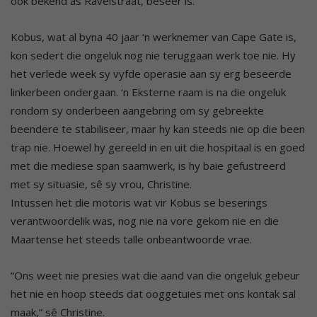
ook bekend as Ravelstraat, beseer is.
Kobus, wat al byna 40 jaar ‘n werknemer van Cape Gate is,
kon sedert die ongeluk nog nie teruggaan werk toe nie. Hy
het verlede week sy vyfde operasie aan sy erg beseerde
linkerbeen ondergaan. ‘n Eksterne raam is na die ongeluk
rondom sy onderbeen aangebring om sy gebreekte
beendere te stabiliseer, maar hy kan steeds nie op die been
trap nie. Hoewel hy gereeld in en uit die hospitaal is en goed
met die mediese span saamwerk, is hy baie gefustreerd
met sy situasie, sê sy vrou, Christine.
Intussen het die motoris wat vir Kobus se beserings
verantwoordelik was, nog nie na vore gekom nie en die
Maartense het steeds talle onbeantwoorde vrae.
“Ons weet nie presies wat die aand van die ongeluk gebeur
het nie en hoop steeds dat ooggetuies met ons kontak sal
maak,” sê Christine.