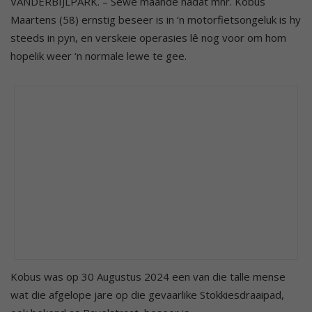
VANDERBIJLPARK. – Sewe maande nadat mnr. Kobus
Maartens (58) ernstig beseer is in ‘n motorfietsongeluk is hy
steeds in pyn, en verskeie operasies lê nog voor om hom
hopelik weer ‘n normale lewe te gee.
Kobus was op 30 Augustus 2024 een van die talle mense
wat die afgelope jare op die gevaarlike Stokkiesdraaipad,