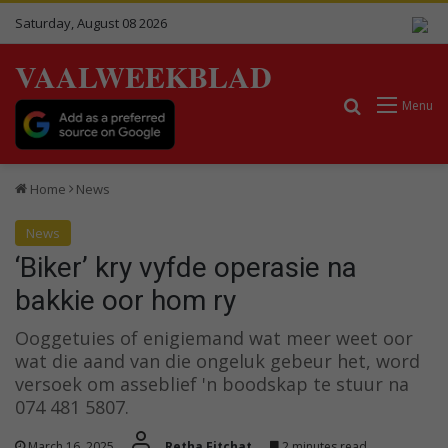
Saturday, August 08 2026
VAALWEEKBLAD
Search for
Menu
Home
News
News
‘Biker’ kry vyfde operasie na
bakkie oor hom ry
Ooggetuies of enigiemand wat meer weet oor
wat die aand van die ongeluk gebeur het, word
versoek om asseblief 'n boodskap te stuur na
074 481 5807.
March 16, 2025
Retha Fitchat
2 minutes read