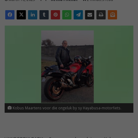
Kobus Maartens voor die ongeluk by sy Hayabusa-motorfiets.