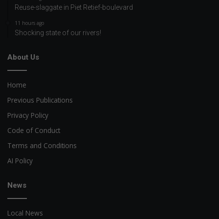
Reuse-slaggate in Piet Retief-boulevard
11 hours ago
Shocking state of our rivers!
About Us
Home
Previous Publications
Privacy Policy
Code of Conduct
Terms and Conditions
AI Policy
News
Local News